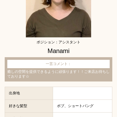
ポジション：アシスタント
Manami
一言コメント：
癒しの空間を提供できるように頑張ります！！ご来店お待ちし
ております☆
出身地
好きな髪型
ボブ、ショートバング